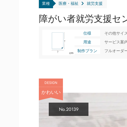
業種
医療・福祉
就労支援
障がい者就労支援セ
仕様
その他サイ
用途
サービス案
制作プラン
フルオーダ
DESIGN
かわいい
No.20139