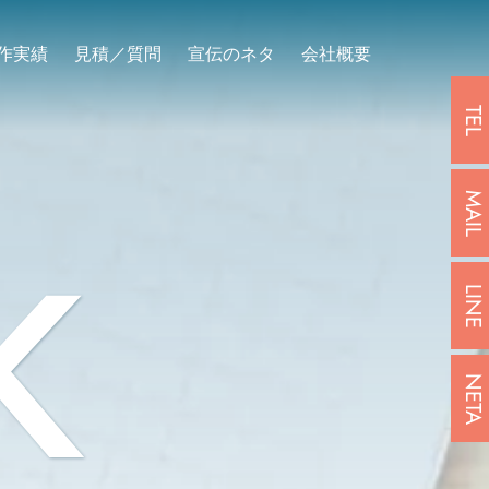
作実績
見積／質問
宣伝のネタ
会社概要
TEL
MAIL
K
LINE
NETA