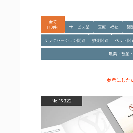
全て
サービス業
医療・福祉
製
［13件］
リラクゼーション関連
娯楽関連
ペット関
農業・畜産
参考にした
No.19322