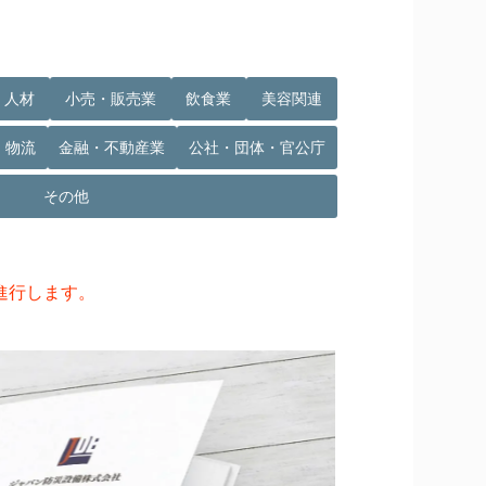
・人材
小売・販売業
飲食業
美容関連
・物流
金融・不動産業
公社・団体・官公庁
その他
進行します。