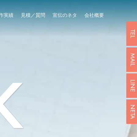
作実績
見積／質問
宣伝のネタ
会社概要
TEL
MAIL
K
LINE
NETA