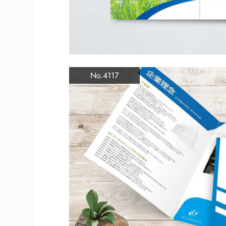
No.4117