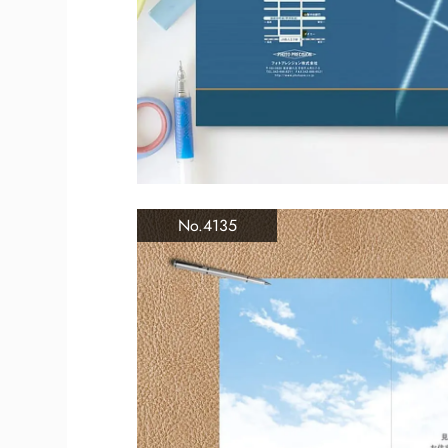
No.4135