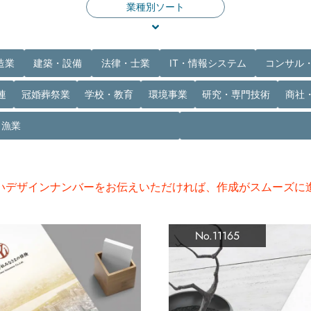
業種別ソート
造業
建築・設備
法律・士業
IT・情報システム
コンサル
連
冠婚葬祭業
学校・教育
環境事業
研究・専門技術
商社
・漁業
いデザインナンバーをお伝えいただければ、作成がスムーズに
No.11165