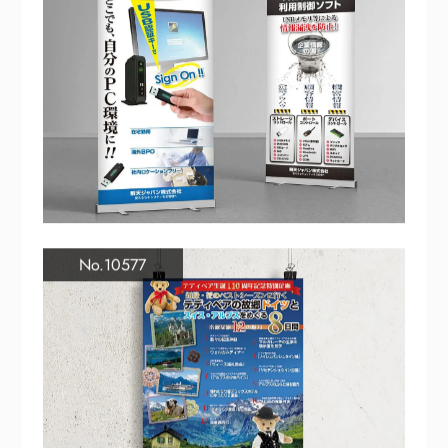
No.10577