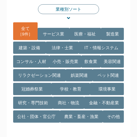
業種別ソート
全て
サービス業
医療・福祉
製造業
［9件］
建築・設備
法律・士業
IT・情報システム
コンサル・人材
小売・販売業
飲食業
美容関連
リラクゼーション関連
娯楽関連
ペット関連
冠婚葬祭業
学校・教育
環境事業
研究・専門技術
商社・物流
金融・不動産業
公社・団体・官公庁
農業・畜産・漁業
その他