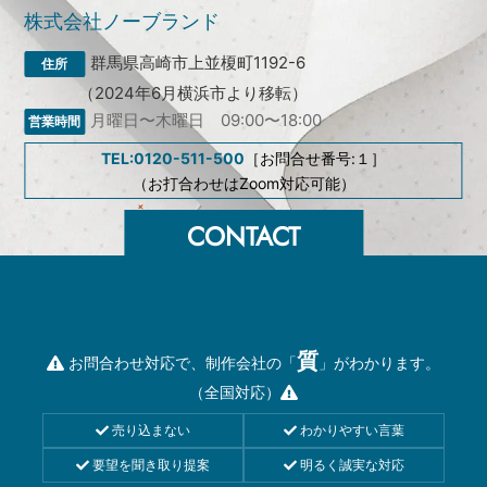
株式会社ノーブランド
群馬県高崎市上並榎町1192-6
（2024年6月横浜市より移転）
月曜日〜木曜日 09:00〜18:00
TEL:0120-511-500
［お問合せ番号:１］
（お打合わせはZoom対応可能）
質
お問合わせ対応で、制作会社の「
」がわかります。
（全国対応）
売り込まない
わかりやすい言葉
要望を聞き取り提案
明るく誠実な対応