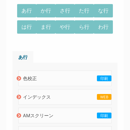
あ行
か行
さ行
た行
な行
は行
ま行
や行
ら行
わ行
あ行
色校正
印刷
インデックス
WEB
AMスクリーン
印刷