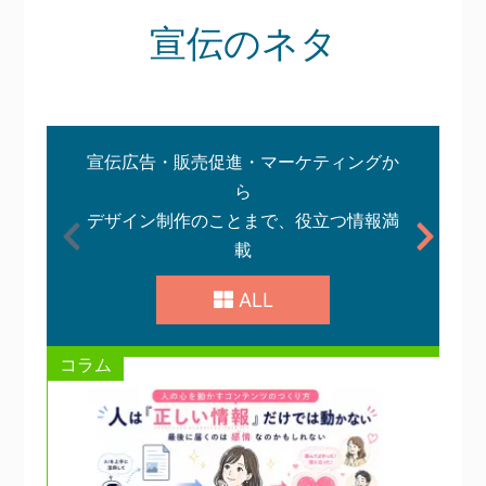
宣伝のネタ
宣伝広告・販売促進・マーケティングか
ら
デザイン制作のことまで、役立つ情報満
載
ALL
コラム
ノ