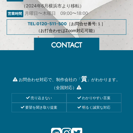
（2024年6月横浜市より移転）
月曜日〜木曜日 09:00〜18:00
TEL:0120-511-500
［お問合せ番号:１］
（お打合わせはZoom対応可能）
質
お問合わせ対応で、制作会社の「
」がわかります。
（全国対応）
売り込まない
わかりやすい言葉
要望を聞き取り提案
明るく誠実な対応