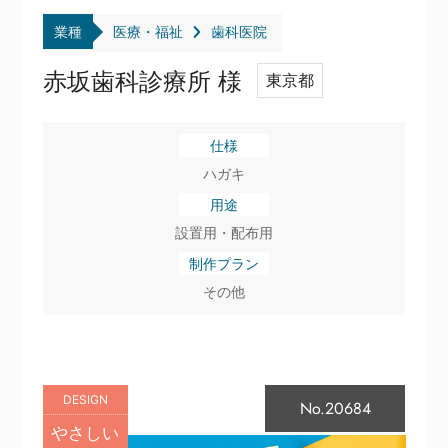
業種
医療・福祉
歯科医院
赤坂歯科診療所 様
東京都
仕様
ハガキ
用途
設置用・配布用
制作プラン
その他
DESIGN
No.20684
やさしい