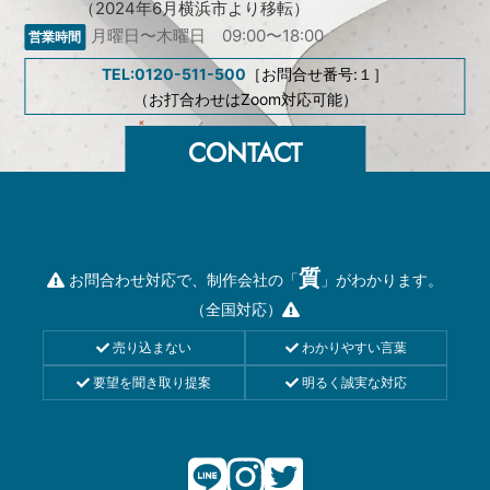
（2024年6月横浜市より移転）
月曜日〜木曜日 09:00〜18:00
TEL:0120-511-500
［お問合せ番号:１］
（お打合わせはZoom対応可能）
質
お問合わせ対応で、制作会社の「
」がわかります。
（全国対応）
売り込まない
わかりやすい言葉
要望を聞き取り提案
明るく誠実な対応