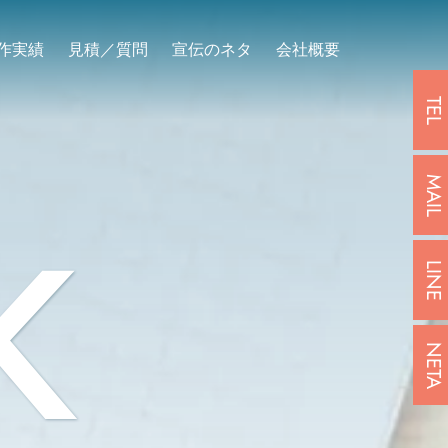
作実績
見積／質問
宣伝のネタ
会社概要
TEL
MAIL
K
LINE
NETA