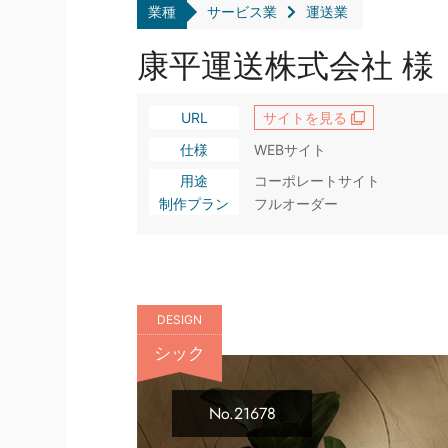
業種
サービス業
運送業
康平運送株式会社 様
URL
サイトを見る
仕様
WEBサイト
用途
コーポレートサイト
制作プラン
フルオーダー
DESIGN
シック
No.21678