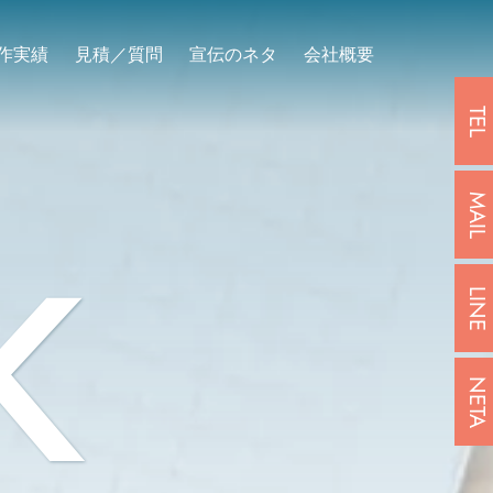
作実績
見積／質問
宣伝のネタ
会社概要
TEL
MAIL
K
LINE
NETA