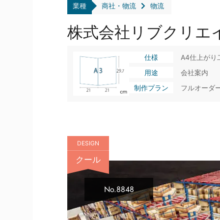
業種
商社・物流
物流
株式会社リブクリエ
仕様
A4仕上が
用途
会社案内
制作プラン
フルオーダ
DESIGN
クール
No.8848