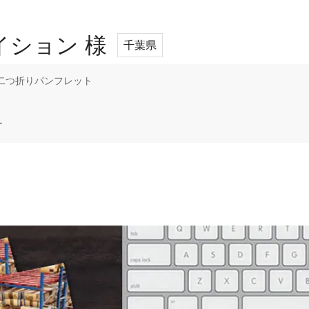
イション 様
千葉県
り二つ折りパンフレット
ー