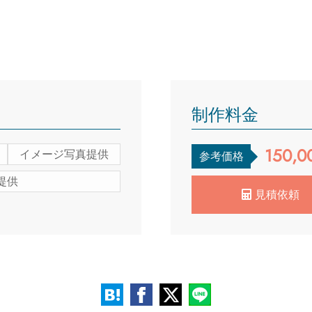
制作料金
150,0
イメージ写真提供
参考価格
提供
見積依頼