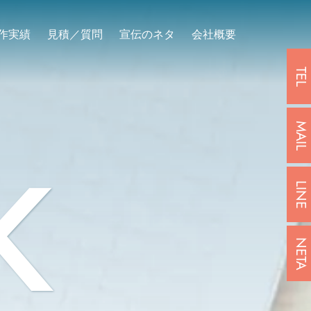
作実績
見積／質問
宣伝のネタ
会社概要
TEL
MAIL
K
LINE
NETA