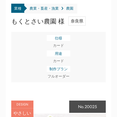
業種
農業・畜産・漁業
農園
もくとさい農園 様
奈良県
仕様
カード
用途
カード
制作プラン
フルオーダー
DESIGN
No.20025
やさしい