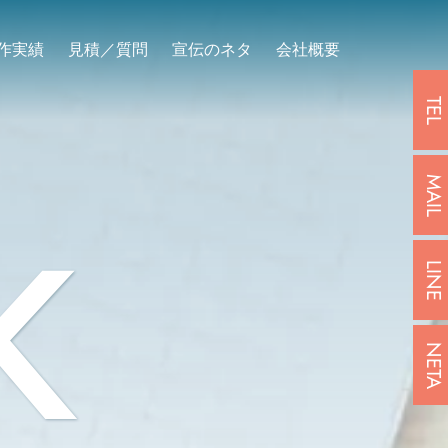
作実績
見積／質問
宣伝のネタ
会社概要
TEL
MAIL
K
LINE
NETA