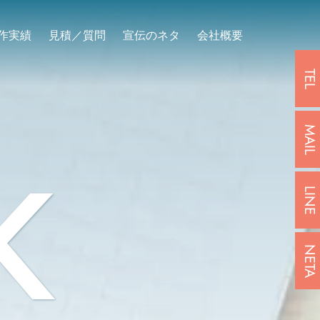
作実績
見積／質問
宣伝のネタ
会社概要
TEL
MAIL
K
LINE
NETA