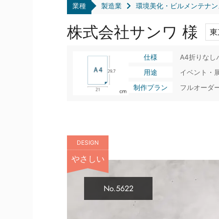
業種
製造業
環境美化・ビルメンテナン
株式会社サンワ 様
東
仕様
A4折りなし
用途
イベント・
制作プラン
フルオーダ
DESIGN
やさしい
No.5622