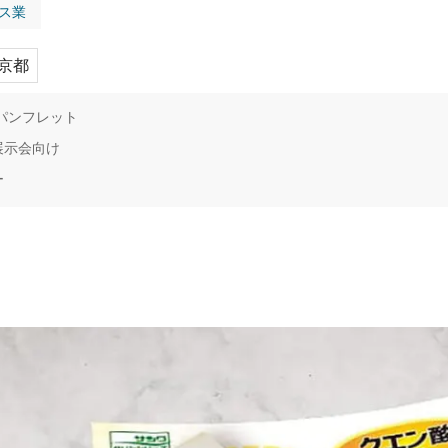
ス業
京都
パンフレット
展示会向け
ー