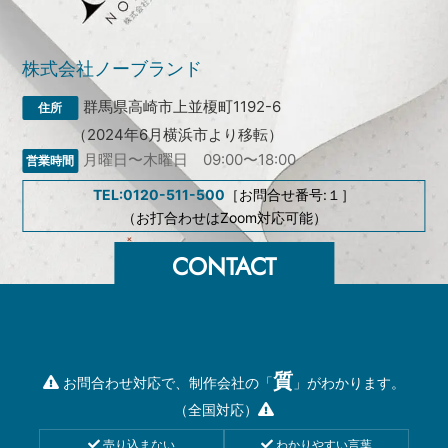
株式会社ノーブランド
群馬県高崎市上並榎町1192-6
（2024年6月横浜市より移転）
月曜日〜木曜日 09:00〜18:00
TEL:0120-511-500
［お問合せ番号:１］
（お打合わせはZoom対応可能）
質
お問合わせ対応で、制作会社の「
」がわかります。
（全国対応）
売り込まない
わかりやすい言葉