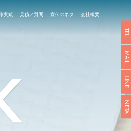
作実績
見積／質問
宣伝のネタ
会社概要
TEL
MAIL
K
LINE
NETA