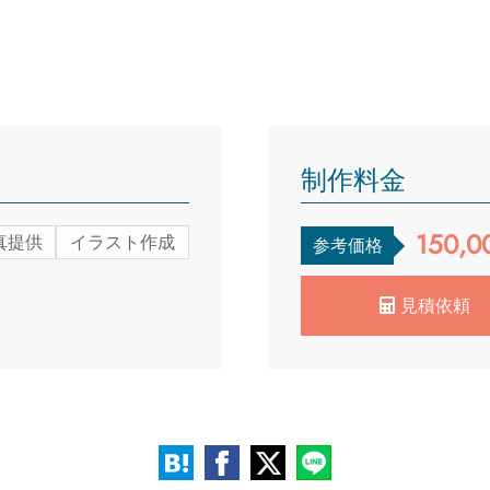
制作料金
150,0
真提供
イラスト作成
参考価格
見積依頼