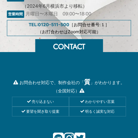
（2024年6月横浜市より移転）
月曜日〜木曜日 09:00〜18:00
TEL:0120-511-500
［お問合せ番号:１］
（お打合わせはZoom対応可能）
質
お問合わせ対応で、制作会社の「
」がわかります。
（全国対応）
売り込まない
わかりやすい言葉
要望を聞き取り提案
明るく誠実な対応