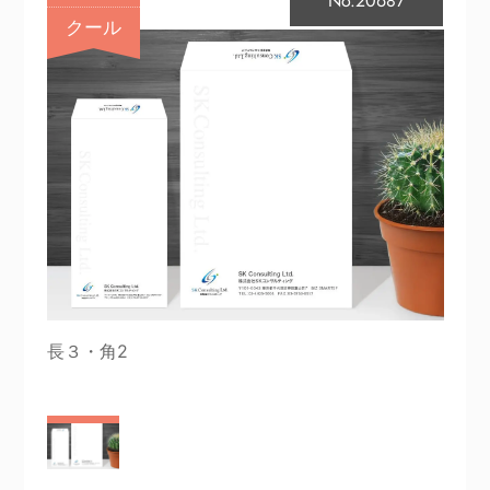
No.20687
クール
長３・角2