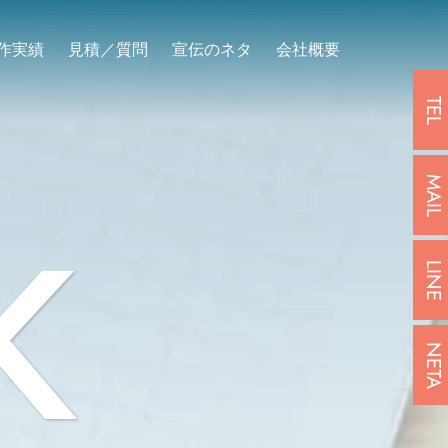
作実績
見積／質問
宣伝のネタ
会社概要
TEL
MAIL
K
LINE
NETA