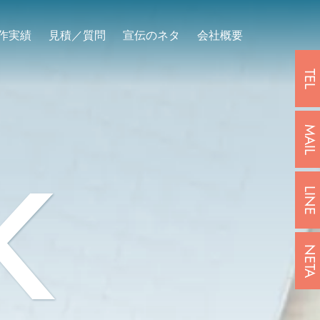
作実績
見積／質問
宣伝のネタ
会社概要
TEL
MAIL
K
LINE
NETA