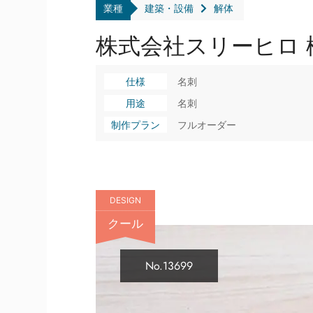
業種
建築・設備
解体
株式会社スリーヒロ 
仕様
名刺
用途
名刺
制作プラン
フルオーダー
DESIGN
クール
No.13699