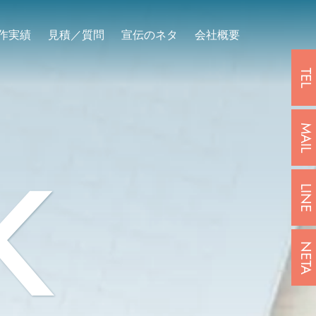
作実績
見積／質問
宣伝のネタ
会社概要
TEL
MAIL
K
LINE
NETA