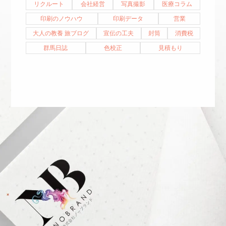
リクルート
会社経営
写真撮影
医療コラム
印刷のノウハウ
印刷データ
営業
大人の教養 旅ブログ
宣伝の工夫
封筒
消費税
群馬日誌
色校正
見積もり