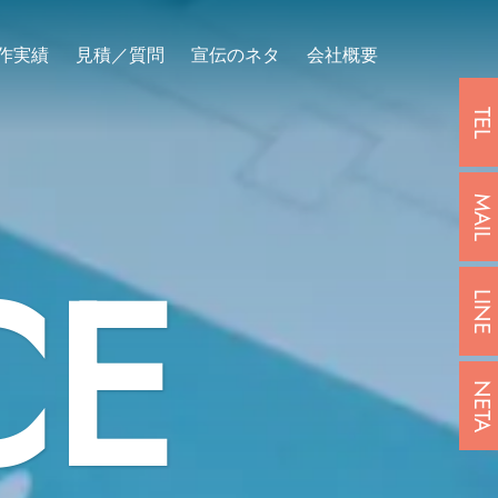
作実績
見積／質問
宣伝のネタ
会社概要
TEL
MAIL
CE
LINE
NETA