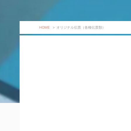
HOME
>
オリジナル伝票（各種伝票類）