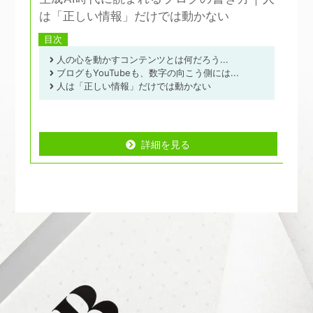
は「正しい情報」だけでは動かない
担
目次
人の心を動かすコンテンツとは何だろう...
ブログもYouTubeも、数字の向こう側には...
人は「正しい情報」だけでは動かない
詳細を見る
詳細を見る