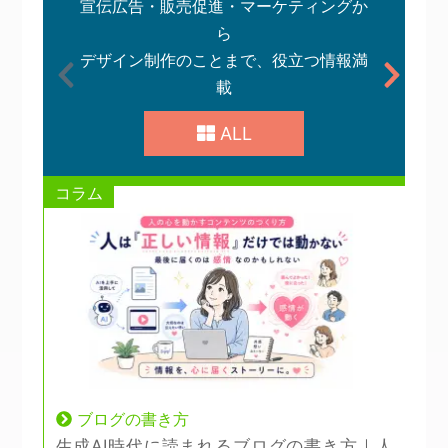
宣伝広告・販売促進・マーケティングか
ら
デザイン制作のことまで、役立つ情報満
載
ALL
コラム
ノ
ブログの書き方
生成AI時代に読まれるブログの書き方｜人
パ