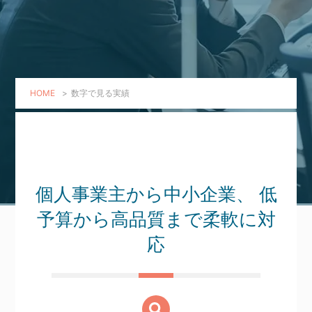
HOME
>
数字で見る実績
個人事業主から中小企業、
低
予算から高品質まで柔軟に対
応