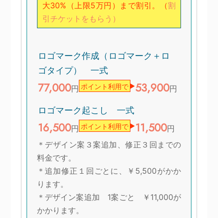
大30%（上限5万円）まで割引。（
割
引チケットをもらう）
ロゴマーク作成（ロゴマーク＋ロ
ゴタイプ） 一式
77,000
53,900
ポイント利用で
円
円
ロゴマーク起こし 一式
16,500
11,500
ポイント利用で
円
円
＊デザイン案３案追加、修正３回までの
料金です。
＊追加修正１回ごとに、￥5,500がかか
ります。
＊デザイン案追加 1案ごと ￥11,000が
かかります。