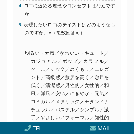
ロゴに込める理念やコンセプトはなんです
か。
表現したいロゴのテイストはどのようなも
のですか。※（複数回答可）
明るい・元気／かわいい・キュート／
カジュアル／ポップ／カラフル／
クール／シック／ぬくもり／エレガ
ント／高級感／敷居を高く／敷居を
低く／清潔感／男性的／女性的／和
風／洋風／安い／にぎやか・元気／
コミカル／メタリック／モダン／ナ
チュラル／パステル／シンプル／派
手／やさしい／フォーマル／知性的
／信頼・堅実／重厚
TEL
MAIL