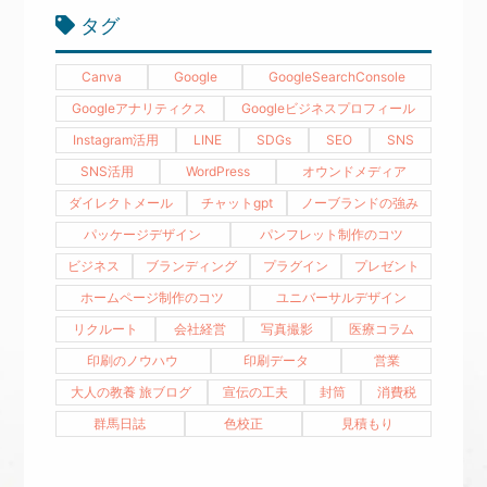
タグ
Canva
Google
GoogleSearchConsole
Googleアナリティクス
Googleビジネスプロフィール
Instagram活用
LINE
SDGs
SEO
SNS
SNS活用
WordPress
オウンドメディア
ダイレクトメール
チャットgpt
ノーブランドの強み
パッケージデザイン
パンフレット制作のコツ
ビジネス
ブランディング
プラグイン
プレゼント
ホームページ制作のコツ
ユニバーサルデザイン
リクルート
会社経営
写真撮影
医療コラム
印刷のノウハウ
印刷データ
営業
大人の教養 旅ブログ
宣伝の工夫
封筒
消費税
群馬日誌
色校正
見積もり