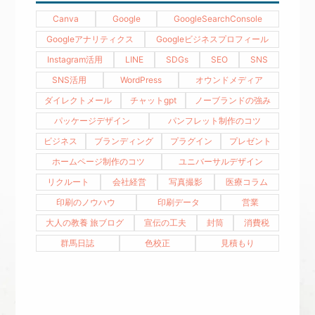
Canva
Google
GoogleSearchConsole
Googleアナリティクス
Googleビジネスプロフィール
Instagram活用
LINE
SDGs
SEO
SNS
SNS活用
WordPress
オウンドメディア
ダイレクトメール
チャットgpt
ノーブランドの強み
パッケージデザイン
パンフレット制作のコツ
ビジネス
ブランディング
プラグイン
プレゼント
ホームページ制作のコツ
ユニバーサルデザイン
リクルート
会社経営
写真撮影
医療コラム
印刷のノウハウ
印刷データ
営業
大人の教養 旅ブログ
宣伝の工夫
封筒
消費税
群馬日誌
色校正
見積もり