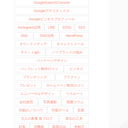
GoogleSearchConsole
Googleアナリティクス
Googleビジネスプロフィール
Instagram活用
LINE
SDGs
SEO
SNS
SNS活用
WordPress
オウンドメディア
ダイレクトメール
チャットgpt
ノーブランドの強み
パッケージデザイン
パンフレット制作のコツ
ビジネス
ブランディング
プラグイン
プレゼント
ホームページ制作のコツ
ユニバーサルデザイン
リクルート
会社経営
写真撮影
医療コラム
印刷のノウハウ
印刷データ
営業
大人の教養 旅ブログ
宣伝の工夫
封筒
消費税
群馬日誌
色校正