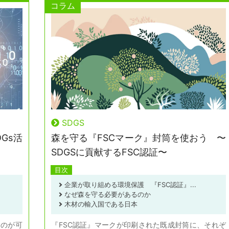
コラム
SDGS
Gs活
森を守る『FSCマーク』封筒を使おう 〜
SDGSに貢献するFSC認証〜
目次
企業が取り組める環境保護 『FSC認証』...
なぜ森を守る必要があるのか
木材の輸入国である日本
ものが可
『FSC認証』マークが印刷された既成封筒に、それぞ