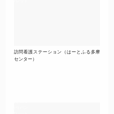
フレット
訪問看護ステーション（はーとふる多摩
センター）
目次
詳細を見る
詳細を見る
巻き三つ
折りパン
フレット