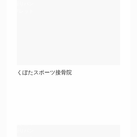
折りパン
フレット
くぼたスポーツ接骨院
目次
詳細を見る
詳細を見る
巻き三つ
折りパン