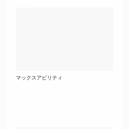
その他サ
イズパン
フレット
マックスアビリティ
目次
詳細を見る
詳細を見る
巻き三つ