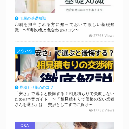
印刷の基礎知識
印刷を担当される方に知っておいて欲しい基礎知
識 〜印刷の色と色合わせのコツ〜
27763 Views
ノウハウ
見積もり集めのコツ
「安さ」で選ぶと後悔する？相見積もりで失敗しない
ための本音ガイド 〜『相見積もりで価格の安い業者
さんを選ぶ』は、 交渉としてすでに負け〜
17732 Views
Q&A