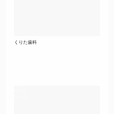
くりた歯科
目次
詳細を見る
詳細を見る
巻き三つ
折りパン
フレット