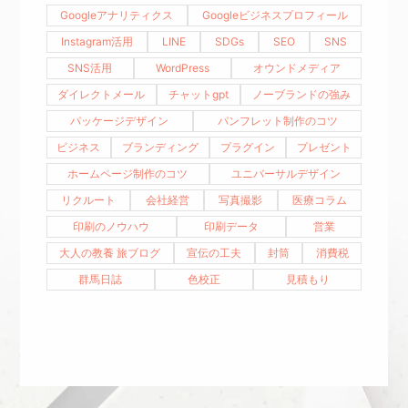
Googleアナリティクス
Googleビジネスプロフィール
Instagram活用
LINE
SDGs
SEO
SNS
SNS活用
WordPress
オウンドメディア
ダイレクトメール
チャットgpt
ノーブランドの強み
パッケージデザイン
パンフレット制作のコツ
ビジネス
ブランディング
プラグイン
プレゼント
ホームページ制作のコツ
ユニバーサルデザイン
リクルート
会社経営
写真撮影
医療コラム
印刷のノウハウ
印刷データ
営業
大人の教養 旅ブログ
宣伝の工夫
封筒
消費税
群馬日誌
色校正
見積もり