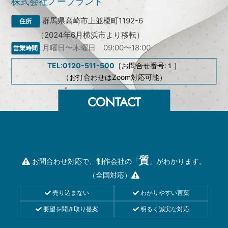
株式会社ノーブランド
群馬県高崎市上並榎町1192-6
（2024年6月横浜市より移転）
月曜日〜木曜日 09:00〜18:00
TEL:0120-511-500
［お問合せ番号:１］
（お打合わせはZoom対応可能）
質
お問合わせ対応で、制作会社の「
」がわかります。
（全国対応）
売り込まない
わかりやすい言葉
要望を聞き取り提案
明るく誠実な対応