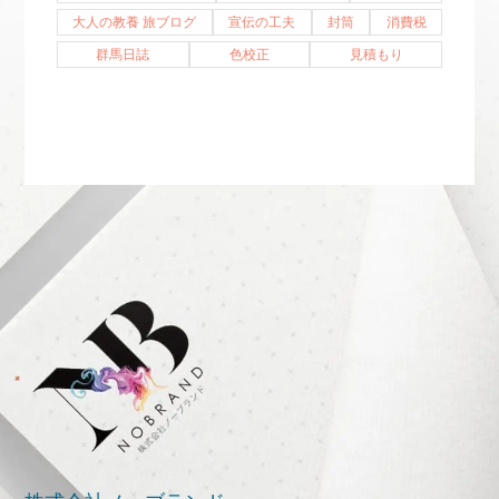
大人の教養 旅ブログ
宣伝の工夫
封筒
消費税
群馬日誌
色校正
見積もり