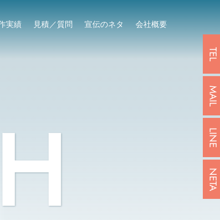
作実績
見積／質問
宣伝のネタ
会社概要
TEL
MAIL
H
LINE
NETA