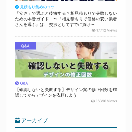
見積もり集めのコツ
「安さ」で選ぶと後悔する？相見積もりで失敗しない
ための本音ガイド 〜『相見積もりで価格の安い業者
さんを選ぶ』は、 交渉としてすでに負け〜
17712 Views
Q&A
Q&A
【確認しないと失敗する】デザイン案の修正回数を確
認してからデザインを依頼しよう
16396 Views
アーカイブ