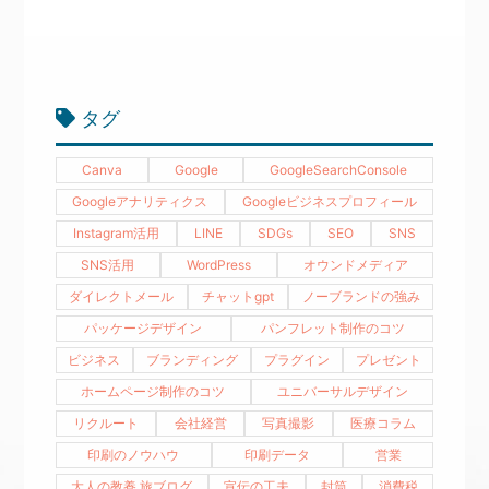
タグ
Canva
Google
GoogleSearchConsole
Googleアナリティクス
Googleビジネスプロフィール
Instagram活用
LINE
SDGs
SEO
SNS
SNS活用
WordPress
オウンドメディア
ダイレクトメール
チャットgpt
ノーブランドの強み
パッケージデザイン
パンフレット制作のコツ
ビジネス
ブランディング
プラグイン
プレゼント
ホームページ制作のコツ
ユニバーサルデザイン
リクルート
会社経営
写真撮影
医療コラム
印刷のノウハウ
印刷データ
営業
大人の教養 旅ブログ
宣伝の工夫
封筒
消費税