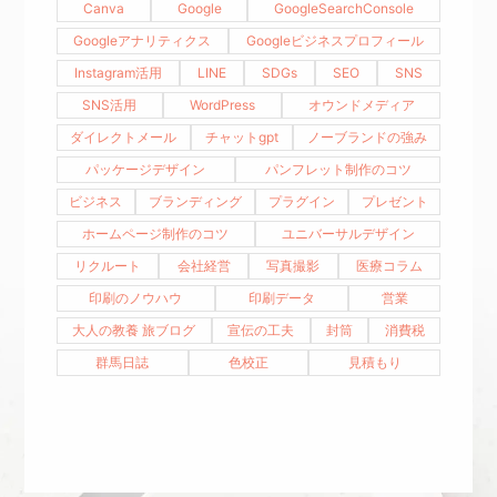
Canva
Google
GoogleSearchConsole
Googleアナリティクス
Googleビジネスプロフィール
Instagram活用
LINE
SDGs
SEO
SNS
SNS活用
WordPress
オウンドメディア
ダイレクトメール
チャットgpt
ノーブランドの強み
パッケージデザイン
パンフレット制作のコツ
ビジネス
ブランディング
プラグイン
プレゼント
ホームページ制作のコツ
ユニバーサルデザイン
リクルート
会社経営
写真撮影
医療コラム
印刷のノウハウ
印刷データ
営業
大人の教養 旅ブログ
宣伝の工夫
封筒
消費税
群馬日誌
色校正
見積もり