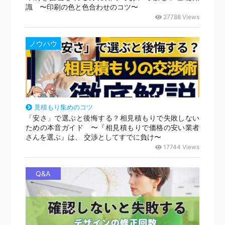
識 〜印刷の色と色合わせのコツ〜
27788 Views
ノウハウ
見積もり集めのコツ
「安さ」で選ぶと後悔する？相見積もりで失敗しない
ための本音ガイド 〜『相見積もりで価格の安い業者
さんを選ぶ』は、 交渉としてすでに負け〜
17744 Views
Q&A