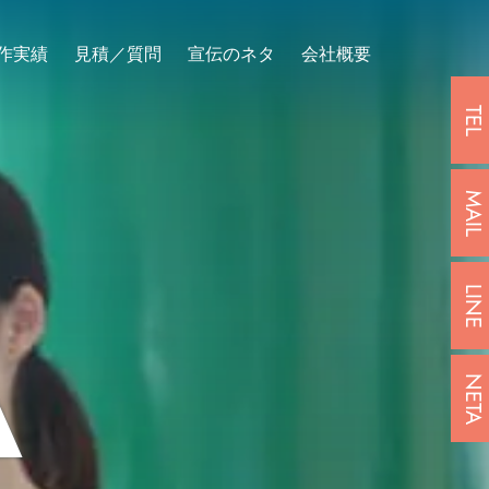
作実績
見積／質問
宣伝のネタ
会社概要
TEL
MAIL
A
LINE
NETA