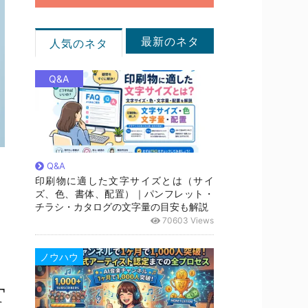
最新のネタ
人気のネタ
Q&A
Q&A
印刷物に適した文字サイズとは（サイ
ズ、色、書体、配置）｜パンフレット・
チラシ・カタログの文字量の目安も解説
70603 Views
ノウハウ
T