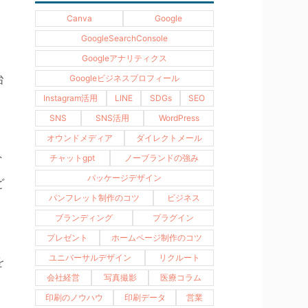
Canva
Google
GoogleSearchConsole
Googleアナリティクス
台
Googleビジネスプロフィール
Instagram活用
LINE
SDGs
SEO
SNS
SNS活用
WordPress
オウンドメディア
ダイレクトメール
ト
チャットgpt
ノーブランドの強み
パッケージデザイン
ど
パンフレット制作のコツ
ビジネス
ブランディング
プラグイン
プレゼント
ホームページ制作のコツ
ユニバーサルデザイン
リクルート
を
会社経営
写真撮影
医療コラム
印刷のノウハウ
印刷データ
営業