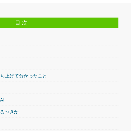
目 次
を立ち上げて分かったこと
AI
めるべきか