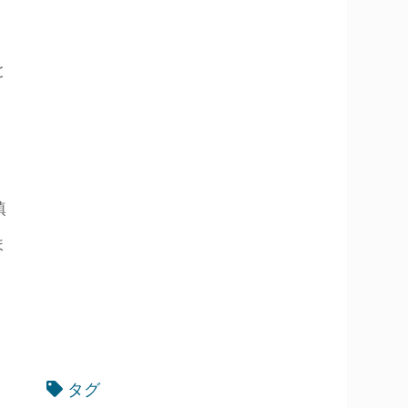
と
鎮
ま
タグ