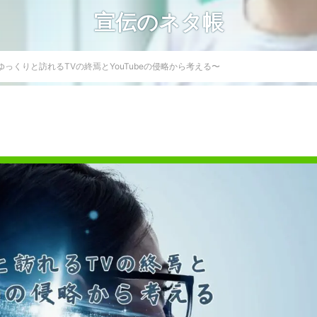
宣伝のネタ帳
っくりと訪れるTVの終焉とYouTubeの侵略から考える〜