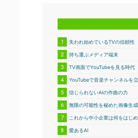
1
失われ始めているTVの信頼性
2
持ち運ぶメディア端末
3
TV画面でYouTubeを見る時代
4
YouTubeで音楽チャンネル
5
信じられないAIの作曲の力
6
無限の可能性を秘めた画像生成
7
これから中小企業は何をはじ
8
愛あるAI