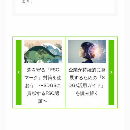
ます。
森を守る『FSC
企業が持続的に発
マーク』封筒を使
展するための『S
おう 〜SDGSに
DGs活用ガイド』
貢献するFSC認
を読み解く
証〜