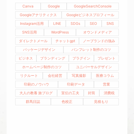
Canva
Google
GoogleSearchConsole
Googleアナリティクス
Googleビジネスプロフィール
Instagram活用
LINE
SDGs
SEO
SNS
SNS活用
WordPress
オウンドメディア
ダイレクトメール
チャットgpt
ノーブランドの強み
パッケージデザイン
パンフレット制作のコツ
ビジネス
ブランディング
プラグイン
プレゼント
ホームページ制作のコツ
ユニバーサルデザイン
リクルート
会社経営
写真撮影
医療コラム
印刷のノウハウ
印刷データ
営業
大人の教養 旅ブログ
宣伝の工夫
封筒
消費税
群馬日誌
色校正
見積もり