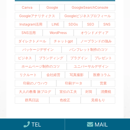
Canva
Google
GoogleSearchConsole
Googleアナリティクス
Googleビジネスプロフィール
Instagram活用
LINE
SDGs
SEO
SNS
SNS活用
WordPress
オウンドメディア
ダイレクトメール
チャットgpt
ノーブランドの強み
パッケージデザイン
パンフレット制作のコツ
ビジネス
ブランディング
プラグイン
プレゼント
ホームページ制作のコツ
ユニバーサルデザイン
リクルート
会社経営
写真撮影
医療コラム
印刷のノウハウ
印刷データ
営業
大人の教養 旅ブログ
宣伝の工夫
封筒
消費税
群馬日誌
色校正
見積もり
TEL
MAIL