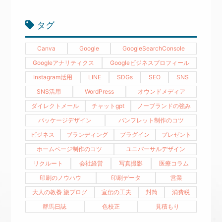
タグ
Canva
Google
GoogleSearchConsole
Googleアナリティクス
Googleビジネスプロフィール
Instagram活用
LINE
SDGs
SEO
SNS
SNS活用
WordPress
オウンドメディア
ダイレクトメール
チャットgpt
ノーブランドの強み
パッケージデザイン
パンフレット制作のコツ
ビジネス
ブランディング
プラグイン
プレゼント
ホームページ制作のコツ
ユニバーサルデザイン
リクルート
会社経営
写真撮影
医療コラム
印刷のノウハウ
印刷データ
営業
大人の教養 旅ブログ
宣伝の工夫
封筒
消費税
群馬日誌
色校正
見積もり