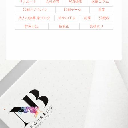
リクルート
会社経営
写真撮影
医療コラム
印刷のノウハウ
印刷データ
営業
大人の教養 旅ブログ
宣伝の工夫
封筒
消費税
群馬日誌
色校正
見積もり