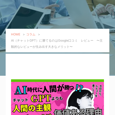
HOME
>
コラム
>
AI（チャットGPT）に勝てるのはGoogle口コミ レビュー 〜主
観的なレビューが生み出す大きなメリット〜