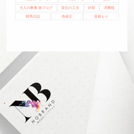
大人の教養 旅ブログ
宣伝の工夫
封筒
消費税
群馬日誌
色校正
見積もり