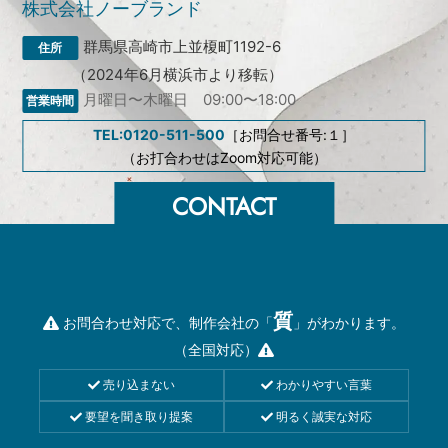
株式会社ノーブランド
群馬県高崎市上並榎町1192-6
（2024年6月横浜市より移転）
月曜日〜木曜日 09:00〜18:00
TEL:0120-511-500
［お問合せ番号:１］
（お打合わせはZoom対応可能）
質
お問合わせ対応で、制作会社の「
」がわかります。
（全国対応）
売り込まない
わかりやすい言葉
要望を聞き取り提案
明るく誠実な対応