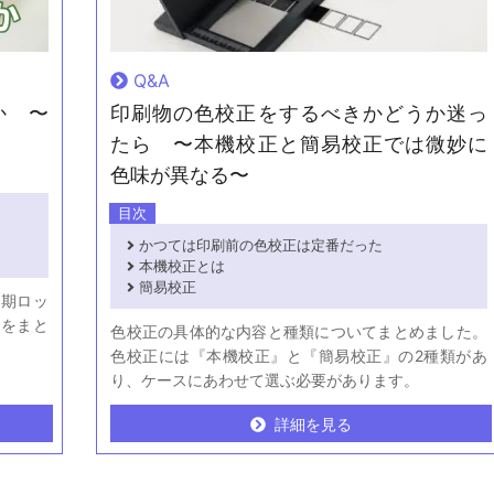
Q&A
か 〜
印刷物の色校正をするべきかどうか迷っ
たら 〜本機校正と簡易校正では微妙に
色味が異なる〜
目次
かつては印刷前の色校正は定番だった
本機校正とは
簡易校正
初期ロッ
トをまと
色校正の具体的な内容と種類についてまとめました。
色校正には『本機校正』と『簡易校正』の2種類があ
り、ケースにあわせて選ぶ必要があります。
詳細を見る
詳細を見る