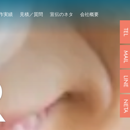
作実績
見積／質問
宣伝のネタ
会社概要
TEL
MAIL
R
LINE
NETA