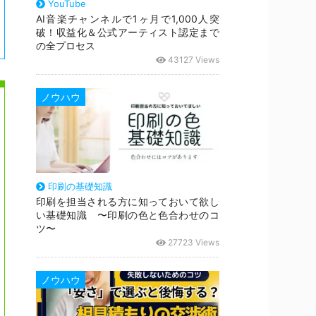
YouTube
AI音楽チャンネルで1ヶ月で1,000人突
破！収益化＆公式アーティスト認定まで
の全プロセス
43127 Views
ノウハウ
印刷の基礎知識
印刷を担当される方に知っておいて欲し
い基礎知識 〜印刷の色と色合わせのコ
ツ〜
27723 Views
ノウハウ