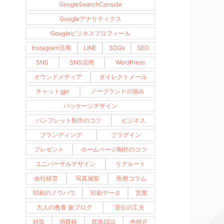
GoogleSearchConsole
Googleアナリティクス
Googleビジネスプロフィール
Instagram活用
LINE
SDGs
SEO
SNS
SNS活用
WordPress
オウンドメディア
ダイレクトメール
チャットgpt
ノーブランドの強み
パッケージデザイン
パンフレット制作のコツ
ビジネス
ブランディング
プラグイン
プレゼント
ホームページ制作のコツ
ユニバーサルデザイン
リクルート
会社経営
写真撮影
医療コラム
印刷のノウハウ
印刷データ
営業
大人の教養 旅ブログ
宣伝の工夫
封筒
消費税
群馬日誌
色校正