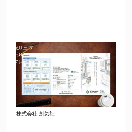
目次
詳細を見る
詳細を見る
A4仕上
がり三つ
折りパン
フレット
株式会社 創気社
目次