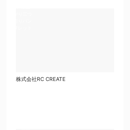
A4仕上
がり三つ
折りパン
フレット
株式会社RC CREATE
目次
詳細を見る
詳細を見る
A4仕上