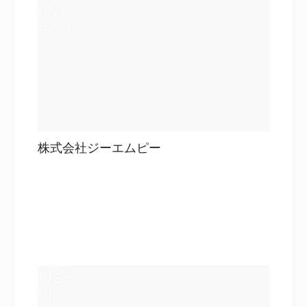
折りパン
フレット
株式会社ジーエムピー
目次
詳細を見る
詳細を見る
A4仕上
がり三つ
折りパン