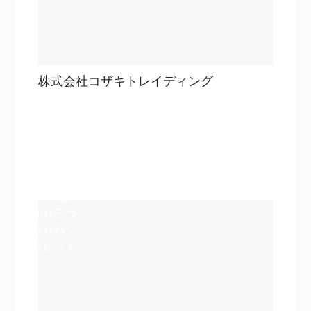
株式会社コザキトレイディング
目次
詳細を見る
詳細を見る
A4仕上
がり三つ
折りパン
フレット