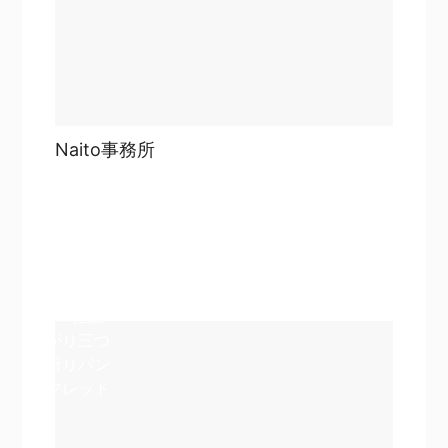
Naito事務所
目次
詳細を見る
詳細を見る
A4仕上
がり三つ
折りパン
フレット