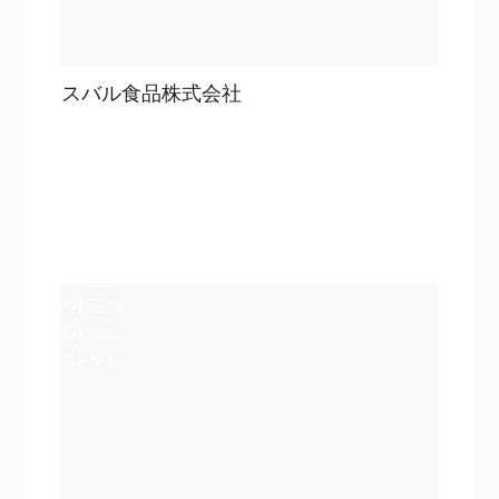
スバル食品株式会社
目次
詳細を見る
詳細を見る
A4仕上
がり三つ
折りパン
フレット