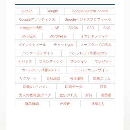
Canva
Google
GoogleSearchConsole
Googleアナリティクス
Googleビジネスプロフィール
Instagram活用
LINE
SDGs
SEO
SNS
SNS活用
WordPress
オウンドメディア
ダイレクトメール
チャットgpt
ノーブランドの強み
パッケージデザイン
パンフレット制作のコツ
ビジネス
ブランディング
プラグイン
プレゼント
ホームページ制作のコツ
ユニバーサルデザイン
リクルート
会社経営
写真撮影
医療コラム
印刷のノウハウ
印刷データ
営業
大人の教養 旅ブログ
宣伝の工夫
封筒
消費税
群馬日誌
色校正
見積もり