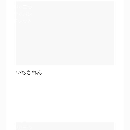
A4仕上
がり三つ
折りパン
フレット
いちされん
目次
詳細を見る
詳細を見る
A4仕上
がり三つ